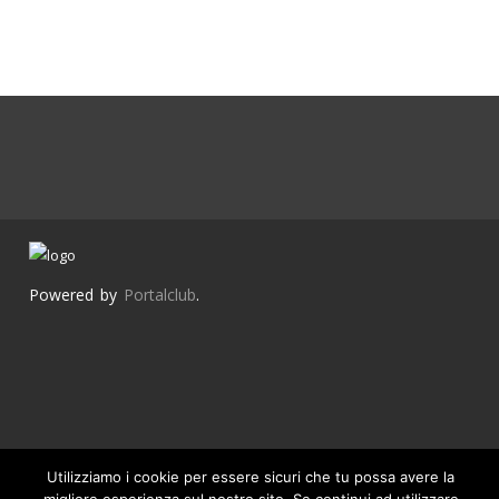
Powered by
Portalclub
.
Utilizziamo i cookie per essere sicuri che tu possa avere la
Contatti
Cookie
Home
Parco veicoli
Privacy Policy