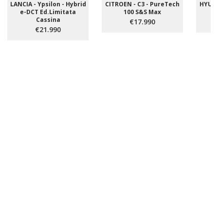
LANCIA - Ypsilon - Hybrid
CITROEN - C3 - PureTech
HYUNDA
e-DCT Ed.Limitata
100 S&S Max
Cassina
€17.990
€21.990