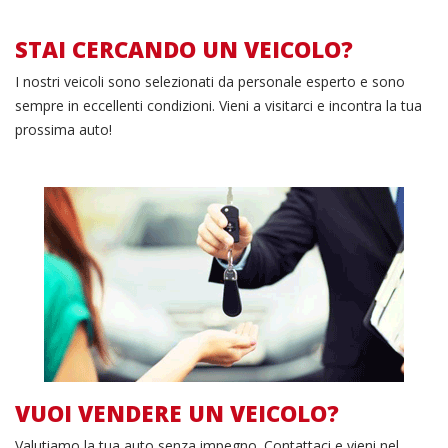
STAI CERCANDO UN VEICOLO?
Vedi
I nostri veicoli sono selezionati da personale esperto e sono
sempre in eccellenti condizioni. Vieni a visitarci e incontra la tua
le
prossima auto!
nostre
Compila il form
offerte
VUOI VENDERE UN VEICOLO?
Valutiamo la tua auto senza impegno. Contattaci e vieni nel