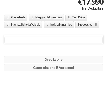
€
17.990
Iva Deducibile
Precedente
Maggiori Informazioni
Test Drive
Stampa Scheda Veicolo
Invia ad un amico
Successivo
Descrizione
Caratteristiche E Accessori